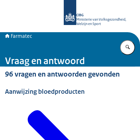
Naar de homepage van Farmatec
CIBG
Ministerie van Volksgezondheid,
Welzijn en Sport
Farmatec
Vu
Vraag en antwoord
96 vragen en antwoorden gevonden
Aanwijzing bloedproducten