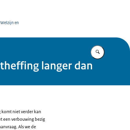
 Welzijn en
Vul in wat u z
heffing langer dan
g komt niet verder kan
et een verbouwing bezig
aanvraag. Als we de