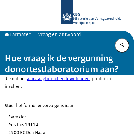
Naar de homepage van Farmatec
CIBG
Ministerie van Volksgezondheid,
Welzijn en Sport
Farmatec
Vraag en antwoord
Vu
Hoe vraag ik de vergunning
donortestlaboratorium aan?
U kunt het
aanvraagformulier downloaden
, printen en
invullen.
Stuur het formulier vervolgens naar:
Farmatec
Postbus 16114
2500 BC Den Haag