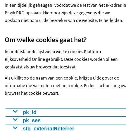
in een tijdelijk geheugen, vóórdat we de rest van het IP-adres in
Piwik PRO opslaan. Hierdoor zijn deze gegevens die we
opslaan niet naar u, de bezoeker van de website, te herleiden.
Om welke cookies gaat het?
In onderstaande lijst ziet u welke cookies Platform
Rijksoverheid Online gebruikt. Deze cookies worden alleen
geplaatst als uw browser dat toestaat.
Als u klikt op de naam van een cookie, krijgt u uitleg over de
informatie die we meten met het cookie. En leest u hoe lang uw
browser het cookie bewaart.
pk_id
Cookie voor het onderscheiden van bezoekers met een
pk_ses
nummer (ID). Hiermee stellen we vast of het om een
Cookie houdt bij welke webpagina's de bezoeker
stg_externalReferrer