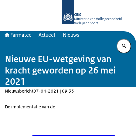
Naar de homepage van Farmatec
CIBG
Ministerie van Volksgezondheid,
Welzijn en Sport
Farmatec
Actueel
Nieuws
Vu
Nieuwe EU-wetgeving van
kracht geworden op 26 mei
2021
Nieuwsbericht
07-04-2021 | 09:35
De implementatie van de