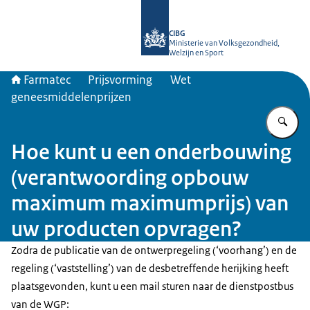
Naar de homepage van Farmatec
CIBG
Ministerie van Volksgezondheid,
Welzijn en Sport
Farmatec
Prijsvorming
Wet
geneesmiddelenprijzen
Vu
Hoe kunt u een onderbouwing
(verantwoording opbouw
maximum maximumprijs) van
uw producten opvragen?
Zodra de publicatie van de ontwerpregeling (‘voorhang’) en de
regeling (‘vaststelling’) van de desbetreffende herijking heeft
plaatsgevonden, kunt u een mail sturen naar de dienstpostbus
van de WGP: