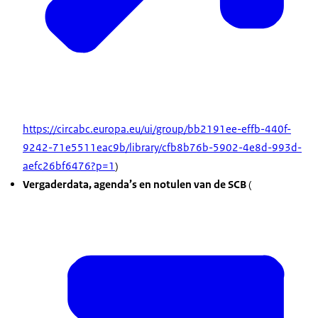
https://circabc.europa.eu/ui/group/bb2191ee-effb-440f-
9242-71e5511eac9b/library/cfb8b76b-5902-4e8d-993d-
aefc26bf6476?p=1
)
Vergaderdata, agenda’s en notulen van de SCB
(