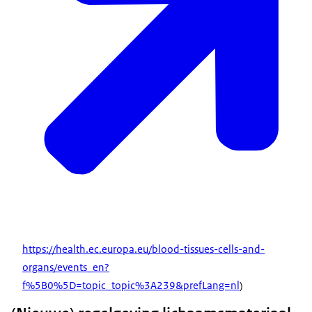
https://health.ec.europa.eu/blood-tissues-cells-and-
organs/events_en?
f%5B0%5D=topic_topic%3A239&prefLang=nl
)