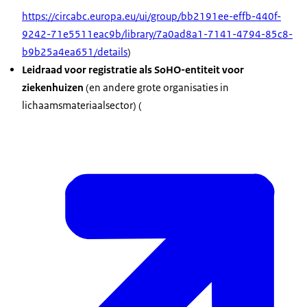
https://circabc.europa.eu/ui/group/bb2191ee-effb-440f-
9242-71e5511eac9b/library/7a0ad8a1-7141-4794-85c8-
b9b25a4ea651/details
)
Leidraad voor registratie als SoHO-entiteit voor
ziekenhuizen
(en andere grote organisaties in
lichaamsmateriaalsector) (