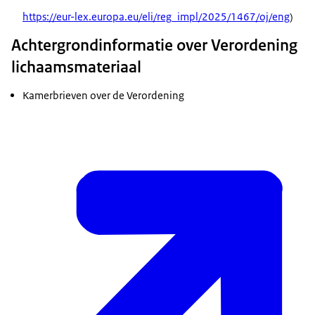
https://eur-lex.europa.eu/eli/reg_impl/2025/1467/oj/eng
)
Achtergrondinformatie over Verordening
lichaamsmateriaal
Kamerbrieven over de Verordening