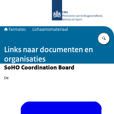
Naar de homepage van Farmatec
CIBG
Ministerie van Volksgezondheid,
Welzijn en Sport
Farmatec
Lichaamsmateriaal
Vu
Links naar documenten en
organisaties
SoHO Coordination Board
De