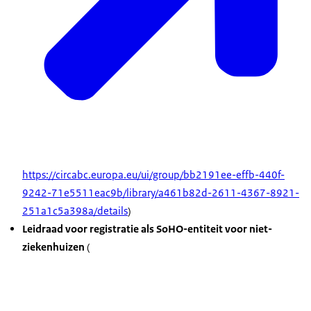
https://circabc.europa.eu/ui/group/bb2191ee-effb-440f-
9242-71e5511eac9b/library/a461b82d-2611-4367-8921-
251a1c5a398a/details
)
Leidraad voor registratie als SoHO-entiteit voor niet-
ziekenhuizen
(