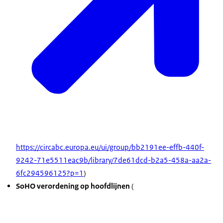
https://circabc.europa.eu/ui/group/bb2191ee-effb-440f-
9242-71e5511eac9b/library/7de61dcd-b2a5-458a-aa2a-
6fc294596125?p=1
)
SoHO verordening op hoofdlijnen
(