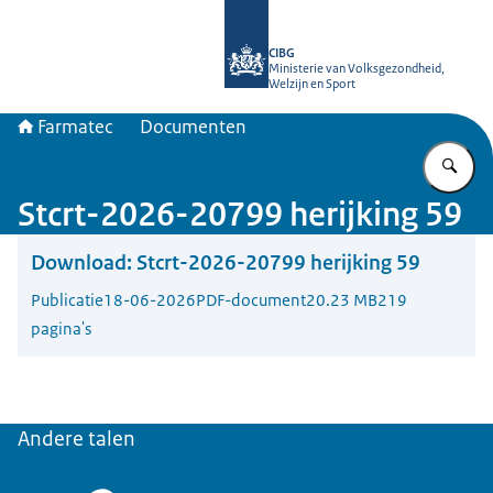
Naar de homepage van Farmatec
CIBG
Ministerie van Volksgezondheid,
Welzijn en Sport
Farmatec
Documenten
Vu
Stcrt-2026-20799 herijking 59
Download:
Stcrt-2026-20799 herijking 59
Publicatie
18-06-2026
PDF-document
20.23 MB
219
pagina's
Andere talen