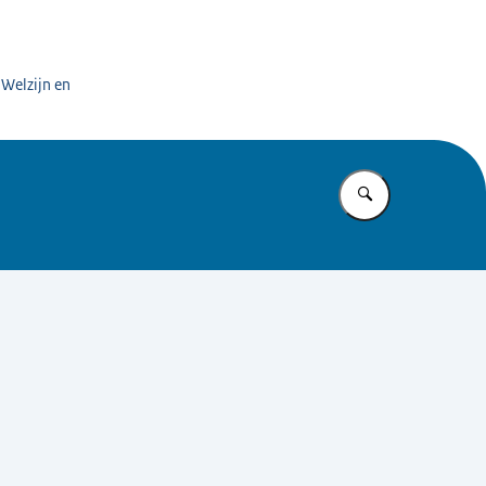
 Welzijn en
Vul in wat u z