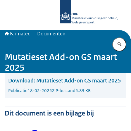
Naar de homepage van Farmatec
CIBG
Ministerie van Volksgezondheid,
Welzijn en Sport
Farmatec
Documenten
Vu
Mutatieset Add-on GS maart
2025
Download:
Mutatieset Add-on GS maart 2025
Publicatie
18-02-2025
ZIP-bestand
5.83 KB
Dit document is een bijlage bij