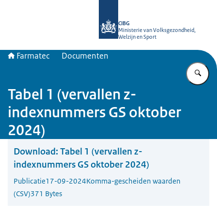
Naar de homepage van Farmatec
CIBG
Ministerie van Volksgezondheid,
Welzijn en Sport
Farmatec
Documenten
Vu
Tabel 1 (vervallen z-
indexnummers GS oktober
2024)
Download:
Tabel 1 (vervallen z-
indexnummers GS oktober 2024)
Publicatie
17-09-2024
Komma-gescheiden waarden
(CSV)
371 Bytes