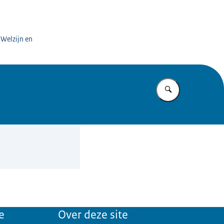
 Welzijn en
Vul in wat u z
e
Over deze site