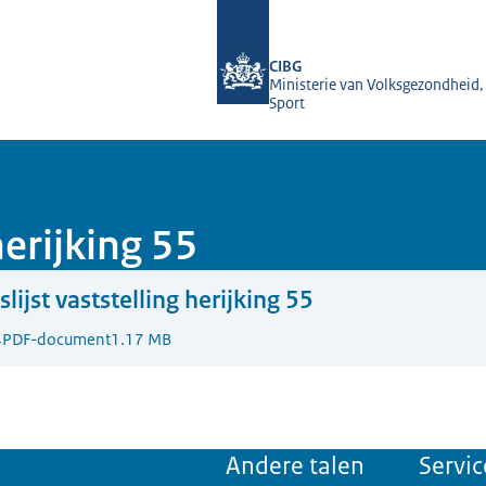
Naar de homepage van Farmatec
CIBG
Ministerie van Volksgezondheid,
Sport
 herijking 55
jslijst vaststelling herijking 55
4
PDF-document
1.17 MB
Andere talen
Servic