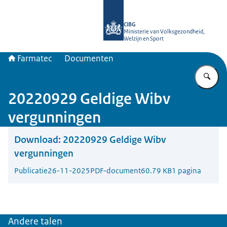
Naar de homepage van Farmatec
CIBG
Ministerie van Volksgezondheid,
Welzijn en Sport
Farmatec
Documenten
Vu
20220929 Geldige Wibv
vergunningen
Download:
20220929 Geldige Wibv
vergunningen
Publicatie
26-11-2025
PDF-document
60.79 KB
1 pagina
Andere talen