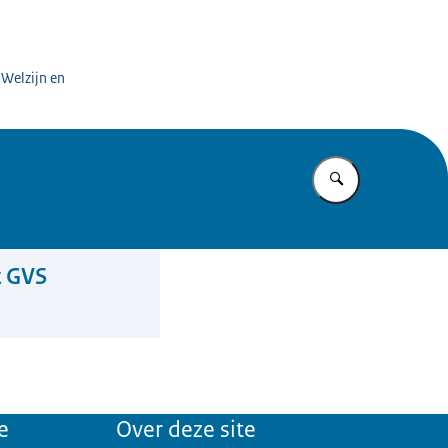
 Welzijn en
Vul in wat u z
t GVS
e
Over deze site