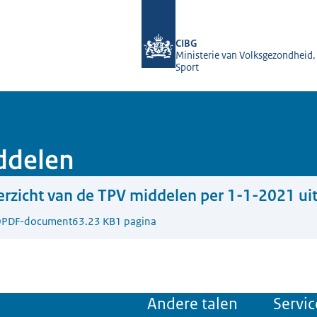
Naar de homepage van Farmatec
CIBG
Ministerie van Volksgezondheid,
Sport
ddelen
rzicht van de TPV middelen per 1-1-2021 ui
0
PDF-document
63.23 KB
1 pagina
Andere talen
Servic