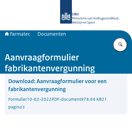
Naar de homepage van Farmatec
CIBG
Ministerie van Volksgezondheid,
Welzijn en Sport
Farmatec
Documenten
Vu
Aanvraagformulier
fabrikantenvergunning
Download:
Aanvraagformulier voor een
fabrikantenvergunning
Formulier
10-02-2022
PDF-document
978.64 KB
21
pagina's