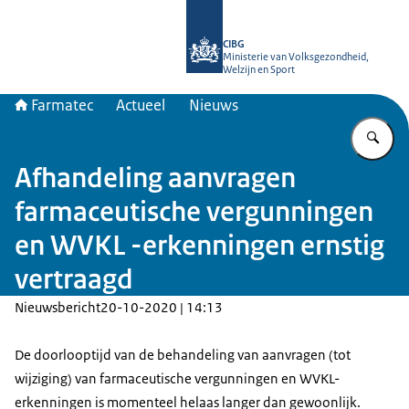
Naar de homepage van Farmatec
CIBG
Ministerie van Volksgezondheid,
Welzijn en Sport
Farmatec
Actueel
Nieuws
Vu
Afhandeling aanvragen
farmaceutische vergunningen
en WVKL -erkenningen ernstig
vertraagd
Nieuwsbericht
20-10-2020 | 14:13
De doorlooptijd van de behandeling van aanvragen (tot
wijziging) van farmaceutische vergunningen en WVKL-
erkenningen is momenteel helaas langer dan gewoonlijk.