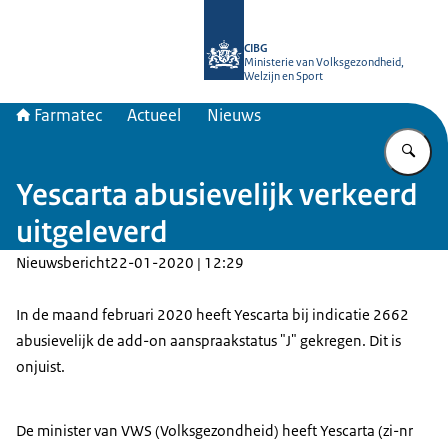
Naar de homepage van Farmatec
CIBG
Ministerie van Volksgezondheid,
Welzijn en Sport
Farmatec
Actueel
Nieuws
Vu
Yescarta abusievelijk verkeerd
uitgeleverd
Nieuwsbericht
22-01-2020 | 12:29
In de maand februari 2020 heeft Yescarta bij indicatie 2662
abusievelijk de add-on aanspraakstatus "J" gekregen. Dit is
onjuist.
De minister van VWS (Volksgezondheid) heeft Yescarta (zi-nr