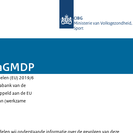
Naar de homepage van Farmatec
CIBG
Ministerie van Volksgezondheid,
Sport
raGMDP
delen (EU) 2019/6
atabank van de
ppeld aan de EU
van (werkzame
elen wij onderstaande informatie over de gevolgen van deze