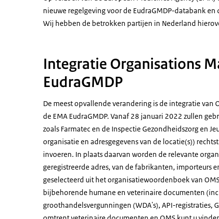
nieuwe regelgeving voor de EudraGMDP-databank en d
Wij hebben de betrokken partijen in Nederland hiero
Integratie Organisations
EudraGMDP
De meest opvallende verandering is de integratie va
de EMA EudraGMDP. Vanaf 28 januari 2022 zullen gebr
zoals Farmatec en de Inspectie Gezondheidszorg en Jeu
organisatie en adresgegevens van de locatie(s)) recht
invoeren. In plaats daarvan worden de relevante organi
geregistreerde adres, van de fabrikanten, importeurs 
geselecteerd uit het organisatiewoordenboek van OMS
bijbehorende humane en veterinaire documenten (incl
groothandelsvergunningen (WDA's), API-registraties, G
omtrent veterinaire documenten en OMS kunt u vinden 