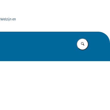
 Welzijn en
Vul in wat u z