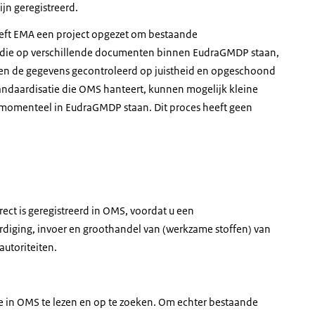
jn geregistreerd.
eeft EMA een project opgezet om bestaande
s die op verschillende documenten binnen EudraGMDP staan,
rden de gegevens gecontroleerd op juistheid en opgeschoond
tandaardisatie die OMS hanteert, kunnen mogelijk kleine
 momenteel in EudraGMDP staan. Dit proces heeft geen
rect is geregistreerd in OMS, voordat u een
rdiging, invoer en groothandel van (werkzame stoffen) van
utoriteiten.
e in OMS te lezen en op te zoeken. Om echter bestaande