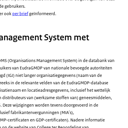
e gebruikers.
ver ook
per brief
geïnformeerd.
 Management System met
n OMS (Organisations Management System) in de databank van
uikers van EudraGMDP van nationale bevoegde autoriteiten
gd (IGJ) niet langer organisatiegegevens (naam van de
streeks in de relevante velden van de EudraGMDP-database
satienaam en locatieadresgegevens, inclusief het wettelijk
en distributeurs van (werkzame stoffen van) geneesmiddelen,
. Deze wijzigingen worden tevens doorgevoerd in de
usief fabrikantenvergunningen (MIA's),
MP-certificaten en GDP-certificaten). Nadere informatie
op de website van College ter Beoordeling van