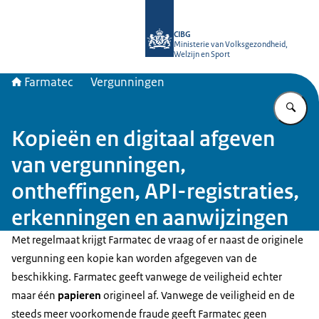
Naar de homepage van Farmatec
CIBG
Ministerie van Volksgezondheid,
Welzijn en Sport
Farmatec
Vergunningen
Vu
Kopieën en digitaal afgeven
van vergunningen,
ontheffingen, API-registraties,
erkenningen en aanwijzingen
Met regelmaat krijgt Farmatec de vraag of er naast de originele
vergunning een kopie kan worden afgegeven van de
beschikking. Farmatec geeft vanwege de veiligheid echter
maar één
papieren
origineel af. Vanwege de veiligheid en de
steeds meer voorkomende fraude geeft Farmatec geen