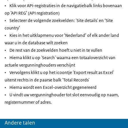
• Klik voor API-registraties in de navigatiebalk links bovenaan
op ’API REG’ (API registration)
• Selecteer de volgende zoekvelden: 'Site details' en ‘Site
country’
• Kies in het uitklapmenu voor ‘Nederland’ of elk ander land
waar u in de database wilt zoeken
• De rest van de zoekvelden hoeft u niet in te vullen
• Hierna klikt u op 'Search' waarna een totaaloverzicht van
actuele vergunninghouders verschijnt
• Vervolgens klikt u op het icoontje 'Export result as Excel'
uiterst rechts in de paarse balk 'Total Records'
• Hierna wordt een Excel-overzicht gegenereerd
• U vindt uw vergunninghouder tot slot eenvoudig op naam,
registernummer of adres.
Andere talen