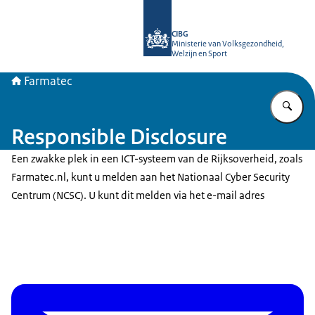
Naar de homepage van Farmatec
CIBG
Ministerie van Volksgezondheid,
Welzijn en Sport
Farmatec
Vu
Responsible Disclosure
Een zwakke plek in een ICT-systeem van de Rijksoverheid, zoals
Farmatec.nl, kunt u melden aan het Nationaal Cyber Security
Centrum (NCSC). U kunt dit melden via het e-mail adres